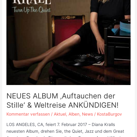
NEUES ALBUM ‚Auftauchen der
Stille‘ & Weltreise ANKÜNDIGEN!
Kommentar verfassen
/
Aktuel
,
Alben
,
News
/
KostaBurgov
LOS ANGELES, CA, feiert 7. Februar 2017 – Diana Kralls
neuesten Album, drehen Sie, the Quiet, Jazz und dem Great