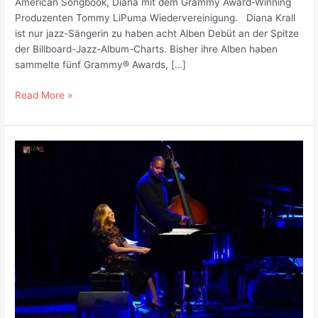
American Songbook, Diana mit dem Grammy Award-Winning
Produzenten Tommy LiPuma Wiedervereinigung. Diana Krall
ist nur jazz-Sängerin zu haben acht Alben Debüt an der Spitze
der Billboard-Jazz-Album-Charts. Bisher ihre Alben haben
sammelte fünf Grammy® Awards, […]
NEUES
Read More »
ALBUM
‚Auftauchen
der
Stille‘
&
Weltreise
ANKÜNDIGEN!