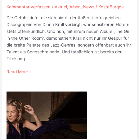
Kommentar verfassen
/
Aktuel
,
Alben
,
News
/
KostaBurgov
Die Gefühlstiefe, die sich hinter der äußerst erfolgreichen
Discographie von Diana Krall verbirgt, war sensibleren Hörern
stets offenkundlich. Und nun, mit ihrem neuen Album „The Girl
in the Other Room“, demonstriert Krall nicht nur ihr Gespür für
die breite Palette des Jazz-Genres, sondern offenbart auch ihr
Talent als Songschreiberin. Und tatsächlich ist bereits der
Titelsong
Diana
Read More »
Krall
“The
Girl
In
The
Other
Room”