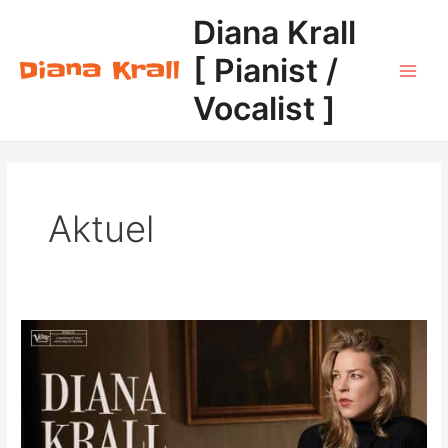
Zum
Diana Krall
Inhalt
springen
[ Pianist /
Main
Vocalist ]
Men
Aktuel