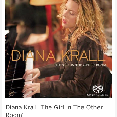
Krall
„Die
Stille
auftauchen“
LIVE
Tour!
am
Staatstheater
Diana Krall “The Girl In The Other
Room”