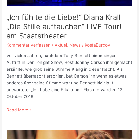
„Ich fühlte die Liebe!“ Diana Krall
„Die Stille auftauchen“ LIVE Tour!
am Staatstheater
Kommentar verfassen
/
Aktuel
,
News
/
KostaBurgov
Vor vielen Jahren, nachdem Tony Bennett einen singen-
Auftritt in Der Tonight Show, Host Johnny Carson ihm gemacht
erzählte, wie groß seine Stimme Klang in dieser Nacht. Als
Bennett überrascht erschien, bat Carson ihn wenn es etwas
anderes über seine Stimme war und Bennett kleinlaut
antwortete: „Ich habe eine Erkältung.“ Flash forward zu 12.
Oktober 2018,
„Ich
Read More »
fühlte
die
Liebe!“
Diana